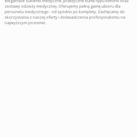
eleganckie sukienki medyczne, praktyczne kurtki typu kimono oraz
zestawy odzieży medycznej. Oferujemy pełną gamę ubioru dla
personelu medycznego - od spódnic po komplety. Zachęcamy do
skorzystania z naszej oferty i doświadczenia profesjonalizmu na
najwyższym poziomie.