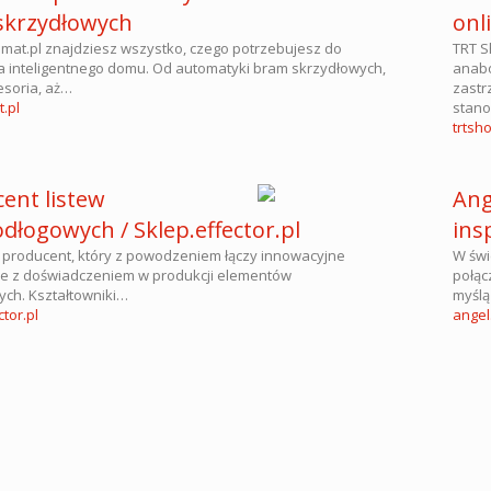
skrzydłowych
onl
mat.pl znajdziesz wszystko, czego potrzebujesz do
TRT S
a inteligentnego domu. Od automatyki bram skrzydłowych,
anabo
esoria, aż…
zastr
.pl
stano
trtsho
ent listew
Ang
dłogowych / Sklep.effector.pl
ins
o producent, który z powodzeniem łączy innowacyjne
W świ
ie z doświadczeniem w produkcji elementów
połąc
ych. Kształtowniki…
myślą
tor.pl
angel