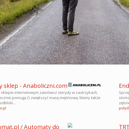
y sklep - Anaboliczni.com
End
sklepie internetowym zamówisz sterydy w zastrzykach,
Sprzę
tecznie pomogą Ci zwiększyć masę mięśniową. Mamy także
stoma
 odbloki…
zębów
i.pl
polyd
mat.pl / Automaty do
TRT