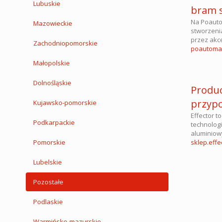
Lubuskie
bram 
Na Poauto
Mazowieckie
stworzeni
przez akc
Zachodniopomorskie
poautomat
Małopolskie
Dolnośląskie
Produc
przypo
Kujawsko-pomorskie
Effector t
Podkarpackie
technolog
aluminiow
Pomorskie
sklep.effec
Lubelskie
Pozostałe
Podlaskie
Warmińsko-mazurskie