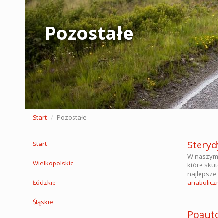
Pozostałe
Start
Pozostałe
Steryd
Start
W naszym 
Wielkopolskie
które sku
najlepsze
Łódzkie
anaboliczn
Śląskie
Poauto