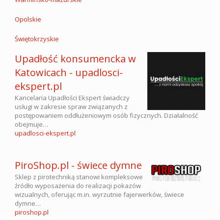
Opolskie
Świętokrzyskie
Upadłość konsumencka w
Katowicach - upadlosci-
ekspert.pl
Kancelaria Upadłości Ekspert świadczy
usługi w zakresie spraw związanych z
postępowaniem oddłużeniowym osób fizycznych. Działalność
obejmuje…
upadlosci-ekspert.pl
PiroShop.pl - świece dymne
Sklep z pirotechniką stanowi kompleksowe
źródło wyposażenia do realizacji pokazów
wizualnych, oferując m.in. wyrzutnie fajerwerków, świece
dymne…
piroshop.pl