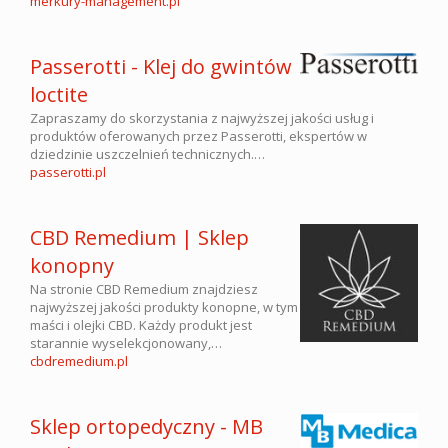
merkury-management.pl
Passerotti - Klej do gwintów
loctite
Zapraszamy do skorzystania z najwyższej jakości usług i
produktów oferowanych przez Passerotti, ekspertów w
dziedzinie uszczelnień technicznych.…
passerotti.pl
CBD Remedium | Sklep
konopny
Na stronie CBD Remedium znajdziesz
najwyższej jakości produkty konopne, w tym
maści i olejki CBD. Każdy produkt jest
starannie wyselekcjonowany,…
cbdremedium.pl
Sklep ortopedyczny - MB