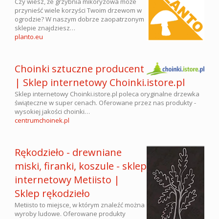
Czy wiesz, że grzybnia mikoryzowa może
przynieść wiele korzyści Twoim drzewom w
ogrodzie? W naszym dobrze zaopatrzonym
sklepie znajdziesz…
planto.eu
Choinki sztuczne producent
| Sklep internetowy Choinki.istore.pl
Sklep internetowy Choinki.istore.pl poleca oryginalne drzewka
świąteczne w super cenach. Oferowane przez nas produkty -
wysokiej jakości choinki…
centrumchoinek.pl
Rękodzieło - drewniane
miski, firanki, koszule - sklep
internetowy Metiisto |
Sklep rękodzieło
Metiisto to miejsce, w którym znaleźć można
wyroby ludowe. Oferowane produkty