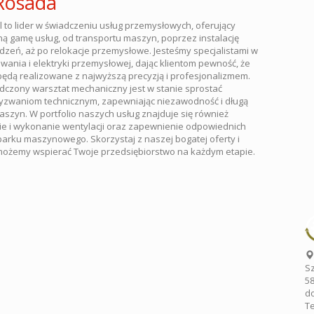
 Rosada
l to lider w świadczeniu usług przemysłowych, oferujący
ną gamę usług, od transportu maszyn, poprzez instalację
zeń, aż po relokacje przemysłowe. Jesteśmy specjalistami w
wania i elektryki przemysłowej, dając klientom pewność, że
 będą realizowane z najwyższą precyzją i profesjonalizmem.
czony warsztat mechaniczny jest w stanie sprostać
zwaniom technicznym, zapewniając niezawodność i długą
szyn. W portfolio naszych usług znajduje się również
e i wykonanie wentylacji oraz zapewnienie odpowiednich
arku maszynowego. Skorzystaj z naszej bogatej oferty i
możemy wspierać Twoje przedsiębiorstwo na każdym etapie.
Sz
58
do
Te