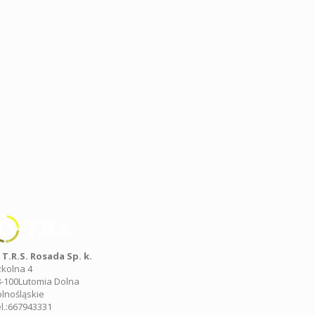
T.R.S. Rosada Sp. k.
kolna 4
-100
Lutomia Dolna
lnośląskie
l.:
667943331