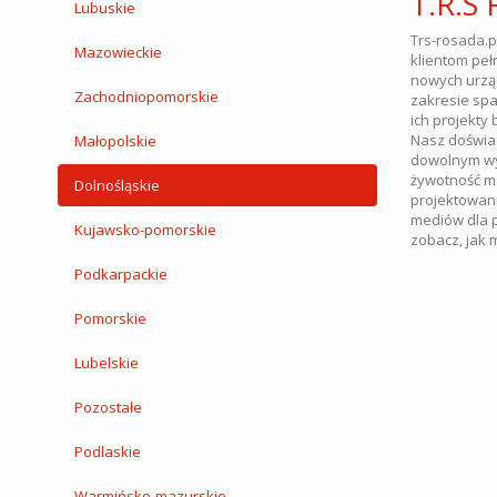
T.R.S
Lubuskie
Trs-rosada.p
Mazowieckie
klientom peł
nowych urząd
Zachodniopomorskie
zakresie spa
ich projekty
Nasz doświad
Małopolskie
dowolnym wy
żywotność ma
Dolnośląskie
projektowani
mediów dla p
Kujawsko-pomorskie
zobacz, jak 
Podkarpackie
Pomorskie
Lubelskie
Pozostałe
Podlaskie
Warmińsko-mazurskie