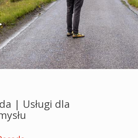
.
da | Usługi dla
mysłu