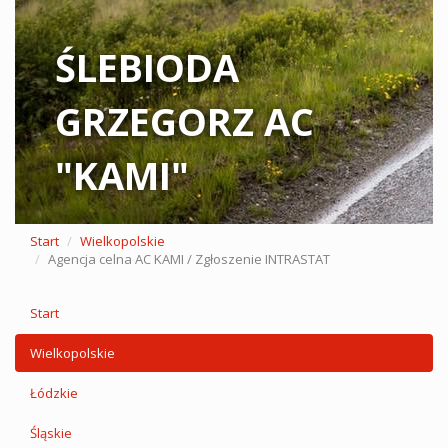
ŚLEBIODA
GRZEGORZ AC
"KAMI"
Start
Wielkopolskie
Agencja celna AC KAMI / Zgłoszenie INTRASTAT
Start
Wielkopolskie
Łódzkie
Śląskie