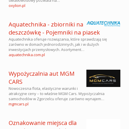
światłowodowy pozwala na…
oxylion.pl
Aquatechnika - zbiorniki na
deszczówkę - Pojemniki na piasek
Aquatechnika oferuje rozwiązania, które sprawdzają się
zarówno w domach jednorodzinnych, jak i w dużych
inwestycjach przemysłowych. Asortyment…
aquatechnika.com.pl
Wypożyczalnia aut MGM
CARS
Nowoczesna flota, elastyczne warunki i
atrakcyjne ceny – to właśnie MGM Cars. Wypożyczalnia
samochodów w Zgorzelcu oferuje zarówno wynajem…
mgmcars.pl
Oznakowanie miejsca dla