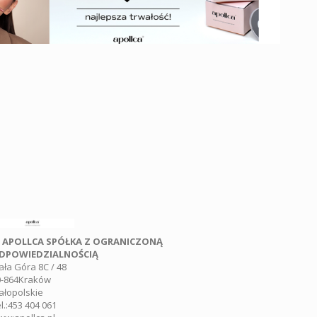
APOLLCA SPÓŁKA Z OGRANICZONĄ
DPOWIEDZIALNOŚCIĄ
ła Góra 8C / 48
-864
Kraków
ałopolskie
l.:
453 404 061