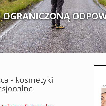
Z OGRANICZONĄ ODPOW
lca - kosmetyki
esjonalne