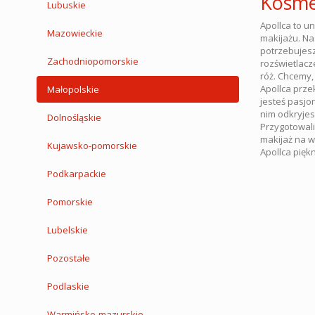
Kosme
Lubuskie
Apollca to u
Mazowieckie
makijażu. Na
potrzebujesz
Zachodniopomorskie
rozświetlacze
róż. Chcemy,
Apollca przek
Małopolskie
jesteś pasjo
nim odkryjes
Dolnośląskie
Przygotowali
makijaż na w
Kujawsko-pomorskie
Apollca piękn
Podkarpackie
Pomorskie
Lubelskie
Pozostałe
Podlaskie
Warmińsko-mazurskie