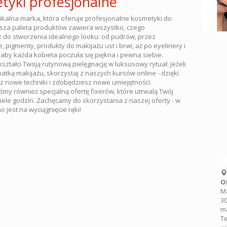
tyki profesjonalne
nikalna marka, która oferuje profesjonalne kosmetyki do
sza paleta produktów zawiera wszystko, czego
 do stworzenia idealnego looku: od pudrów, przez
, pigmenty, produkty do makijażu ust i brwi, aż po eyelinery i
 aby każda kobieta poczuła się piękna i pewna siebie.
ształci Twoją rutynową pielęgnację w luksusowy rytuał. Jeżeli
natką makijażu, skorzystaj z naszych kursów online - dzięki
z nowe techniki i zdobędziesz nowe umiejętności.
śmy również specjalną ofertę fixerów, które utrwalą Twój
iele godzin. Zachęcamy do skorzystania z naszej oferty - w
o jest na wyciągnięcie ręki!
O
Ma
30
m
Te