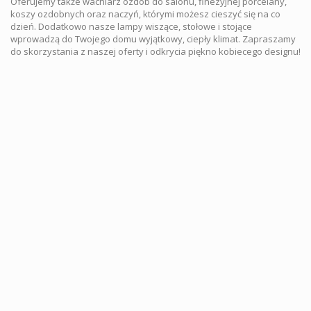
Oferujemy także wachlarz ozdób do salonu, finezyjnej porcelany,
koszy ozdobnych oraz naczyń, którymi możesz cieszyć się na co
dzień. Dodatkowo nasze lampy wiszące, stołowe i stojące
wprowadzą do Twojego domu wyjątkowy, ciepły klimat. Zapraszamy
do skorzystania z naszej oferty i odkrycia piękno kobiecego designu!