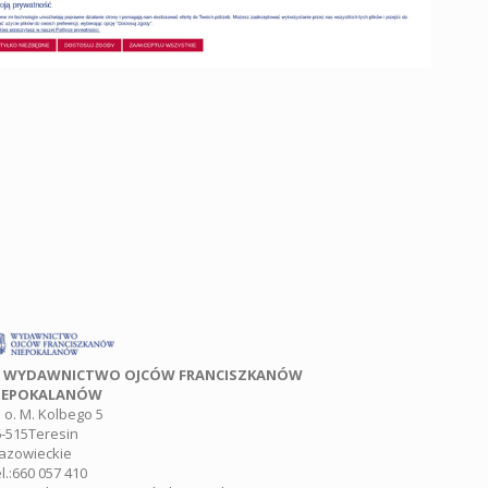
WYDAWNICTWO OJCÓW FRANCISZKANÓW
IEPOKALANÓW
. o. M. Kolbego 5
-515
Teresin
azowieckie
l.:
660 057 410