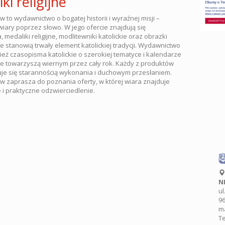
ki religijne
 to wydawnictwo o bogatej historii i wyraźnej misji –
iary poprzez słowo. W jego ofercie znajdują się
 medaliki religijne, modlitewniki katolickie oraz obrazki
óre stanowią trwały element katolickiej tradycji. Wydawnictwo
eż czasopisma katolickie o szerokiej tematyce i kalendarze
tóre towarzyszą wiernym przez cały rok. Każdy z produktów
je się starannością wykonania i duchowym przesłaniem.
 zaprasza do poznania oferty, w której wiara znajduje
 i praktyczne odzwierciedlenie.
N
ul
96
m
Te