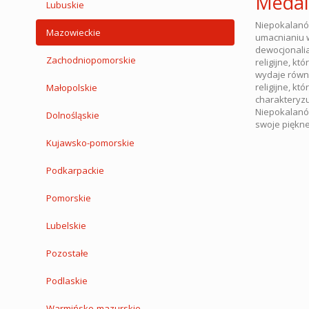
Medali
Lubuskie
Niepokalanów
Mazowieckie
umacnianiu w
dewocjonalia,
Zachodniopomorskie
religijne, kt
wydaje równi
religijne, k
Małopolskie
charakteryzu
Niepokalanów
Dolnośląskie
swoje piękne
Kujawsko-pomorskie
Podkarpackie
Pomorskie
Lubelskie
Pozostałe
Podlaskie
Warmińsko-mazurskie