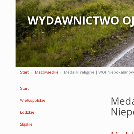
WYDAWNICTWO OJ
Start
Mazowieckie
Medaliki religijne | WOF Niepokalanów
Start
Medal
Wielkopolskie
Niep
Łódzkie
Śląskie