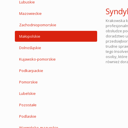
Lubuskie
Syndy
Mazowieckie
Krakowska ka
Zachodniopomorskie
profesjonaln
obsłudze pod
doradztwo u
Małopolskie
przedsiębior
trudne spraw
Dolnośląskie
tego Insolve
osoby, które
Kujawsko-pomorskie
również dora
Podkarpackie
Pomorskie
Lubelskie
Pozostałe
Podlaskie
Warmińsko-mazurskie