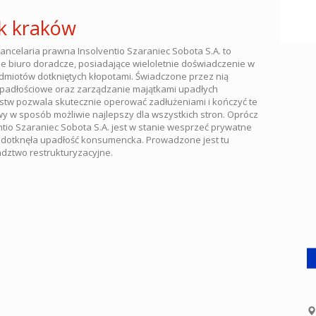
k kraków
ncelaria prawna Insolventio Szaraniec Sobota S.A. to
e biuro doradcze, posiadające wieloletnie doświadczenie w
miotów dotkniętych kłopotami. Świadczone przez nią
padłościowe oraz zarządzanie majątkami upadłych
stw pozwala skutecznie operować zadłużeniami i kończyć te
y w sposób możliwie najlepszy dla wszystkich stron. Oprócz
ntio Szaraniec Sobota S.A. jest w stanie wesprzeć prywatne
 dotknęła upadłość konsumencka. Prowadzone jest tu
dztwo restrukturyzacyjne.