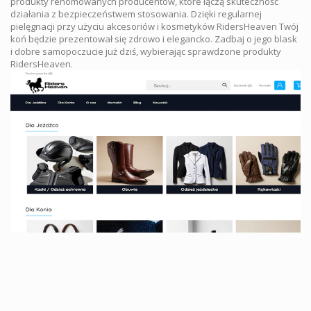
produkty renomowanych producentów, które łączą skuteczność
działania z bezpieczeństwem stosowania. Dzięki regularnej
pielęgnacji przy użyciu akcesoriów i kosmetyków RidersHeaven Twój
koń będzie prezentował się zdrowo i elegancko. Zadbaj o jego blask
i dobre samopoczucie już dziś, wybierając sprawdzone produkty
RidersHeaven.