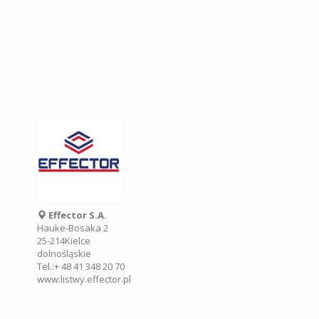
Effector S.A.
Hauke-Bosaka 2
25-214
Kielce
dolnośląskie
Tel.:
+ 48 41 348 20 70
www:
listwy.effector.pl