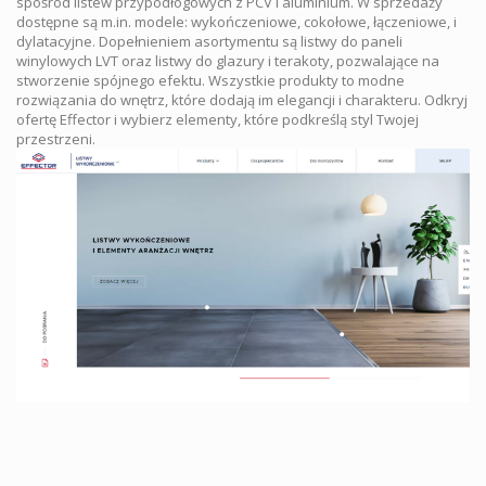
spośród listew przypodłogowych z PCV i aluminium. W sprzedaży
dostępne są m.in. modele: wykończeniowe, cokołowe, łączeniowe, i
dylatacyjne. Dopełnieniem asortymentu są listwy do paneli
winylowych LVT oraz listwy do glazury i terakoty, pozwalające na
stworzenie spójnego efektu. Wszystkie produkty to modne
rozwiązania do wnętrz, które dodają im elegancji i charakteru. Odkryj
ofertę Effector i wybierz elementy, które podkreślą styl Twojej
przestrzeni.